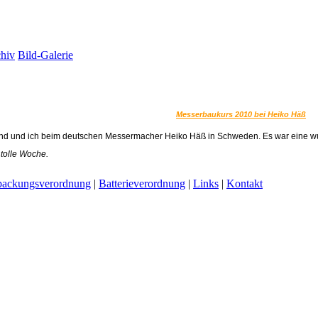
hiv
Bild-Galerie
Messerbaukurs 2010 bei Heiko Häß
d und ich beim deutschen Messermacher Heiko Häß in Schweden. Es war eine wun
tolle Woche.
packungsverordnung
|
Batterieverordnung
|
Links
|
Kontakt