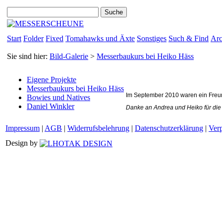
Start
Folder
Fixed
Tomahawks und Äxte
Sonstiges
Such & Find
Arc
Sie sind hier:
Bild-Galerie
>
Messerbaukurs bei Heiko Häss
Eigene Projekte
Messerbaukurs bei Heiko Häss
Im September 2010 waren ein Freun
Bowies und Natives
Daniel Winkler
Danke an Andrea und Heiko für die 
Impressum
|
AGB
|
Widerrufsbelehrung
|
Datenschutzerklärung
|
Ver
Design by