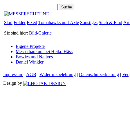
Start
Folder
Fixed
Tomahawks und Äxte
Sonstiges
Such & Find
Arc
Sie sind hier:
Bild-Galerie
Eigene Projekte
Messerbaukurs bei Heiko Häss
Bowies und Natives
Daniel Winkler
Impressum
|
AGB
|
Widerrufsbelehrung
|
Datenschutzerklärung
|
Ver
Design by